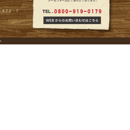
７２－４７２－７
D.