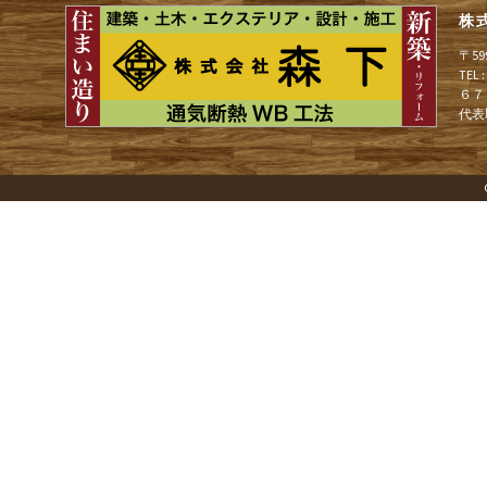
ョ
株
〒5
ン
TEL
６７
代表