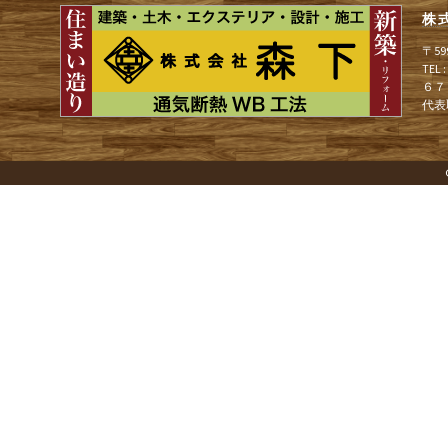
株
ゲ
〒5
TEL
６７
ー
代表
シ
ョ
ン