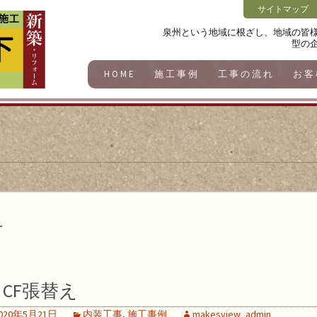
サイトマップ
泉州という地域に根ざし、地域の皆
型の
HOME
施工事例
工事の流れ
お客
え
CF張替え
020年5月21日
内装工事
,
施工事例
makesview_admin