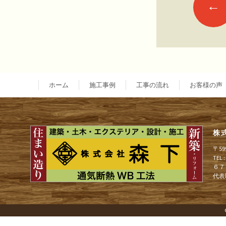
←
投
稿
ナ
ホーム
施工事例
工事の流れ
お客様の声
ビ
株
ゲ
〒5
TEL
ー
６７
代表
シ