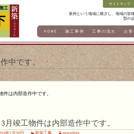
サイトマップ
泉州という地域に根ざし、地域の皆
型の
HOME
施工事例
工事の流れ
お客
造作中です。
工物件は内部造作中です。
3月竣工物件は内部造作中です。
016年1月30日
新築工事
morishita