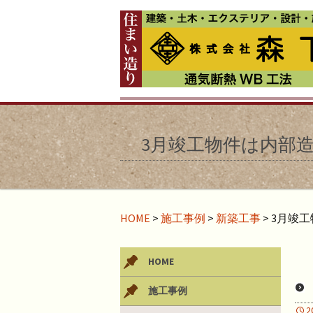
3月竣工物件は内部
HOME
>
施工事例
>
新築工事
>
3月竣
HOME
施工事例
2