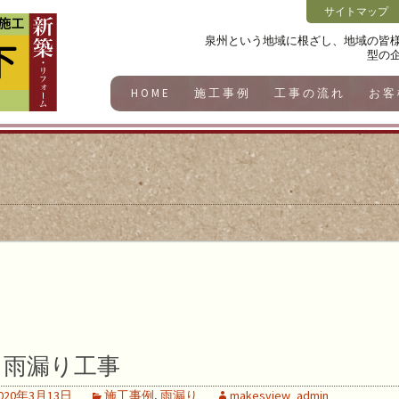
サイトマップ
泉州という地域に根ざし、地域の皆
型の
HOME
施工事例
工事の流れ
お客
雨漏り工事
020年3月13日
施工事例
,
雨漏り
makesview_admin