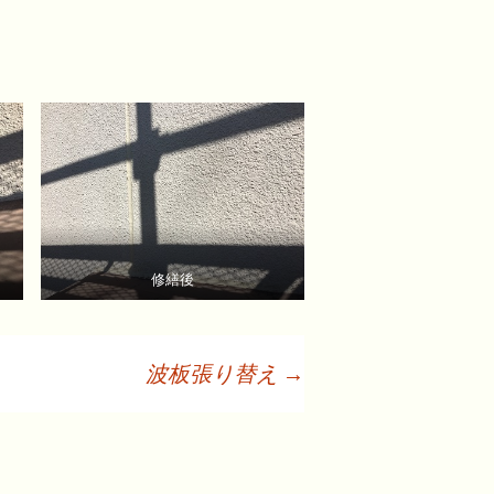
修繕後
波板張り替え
→