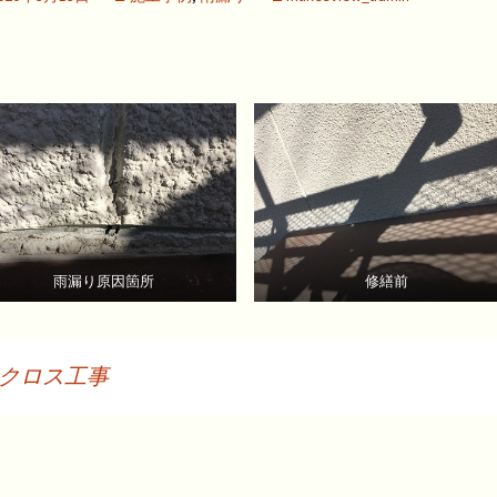
雨漏り原因箇所
修繕前
クロス工事
投