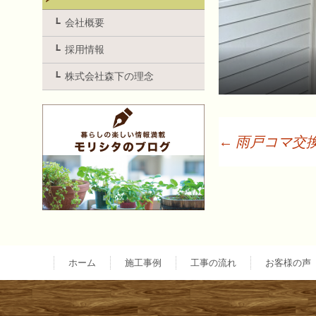
会社概要
採用情報
株式会社森下の理念
←
雨戸コマ交
投
稿
ナ
ホーム
施工事例
工事の流れ
お客様の声
ビ