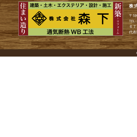
株
ゲ
〒5
TEL
６７
ー
代表
シ
ョ
ン