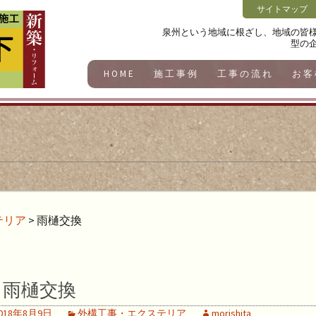
サイトマップ
泉州という地域に根ざし、地域の皆
型の
HOME
施工事例
工事の流れ
お客
テリア
>
雨樋交換
雨樋交換
018年8月9日
外構工事・エクステリア
morishita