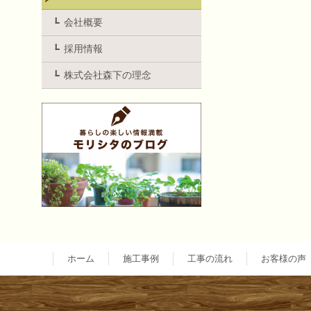
稿
会社概要
ナ
採用情報
ビ
株式会社森下の理念
ゲ
ー
シ
ョ
ホーム
施工事例
工事の流れ
お客様の声
ン