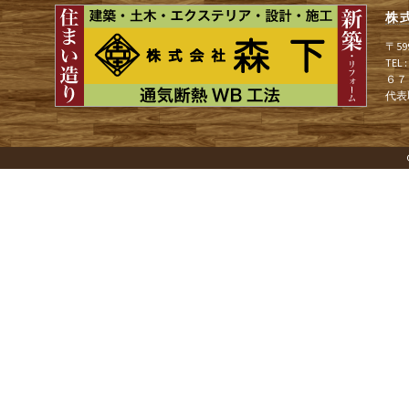
株
〒5
TEL
６７
代表