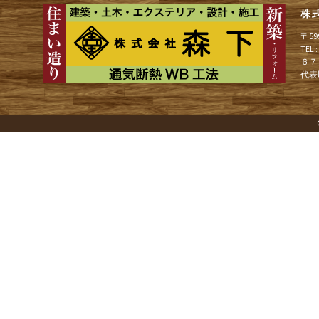
株
〒5
TEL
６７
代表