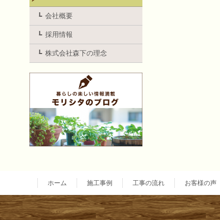
稿
会社概要
ナ
採用情報
ビ
株式会社森下の理念
ゲ
ー
シ
ョ
ホーム
施工事例
工事の流れ
お客様の声
ン