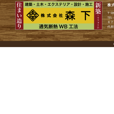
株
ゲ
〒5
TEL
６７
ー
代表
シ
ョ
ン