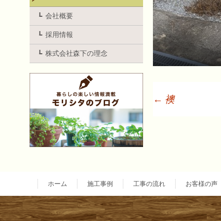
会社概要
採用情報
株式会社森下の理念
←
襖
投
稿
ナ
ホーム
施工事例
工事の流れ
お客様の声
ビ