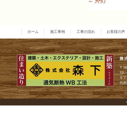
←
外灯
投
稿
ホーム
施工事例
工事の流れ
お客様の声
ナ
株
ビ
〒5
TEL
６７
ゲ
代表
ー
シ