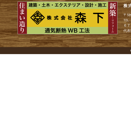
株
ゲ
〒5
TEL
６７
ー
代表
シ
ョ
ン