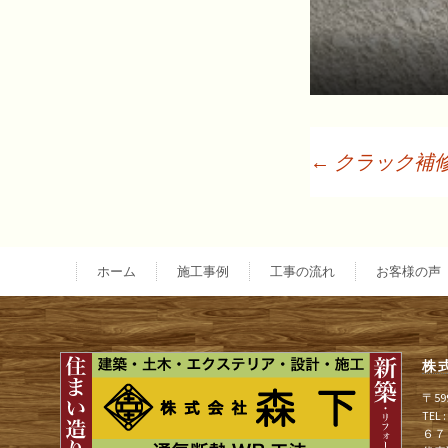
←
クラック補
投
稿
ホーム
施工事例
工事の流れ
お客様の声
ナ
株
ビ
〒5
TEL
６７