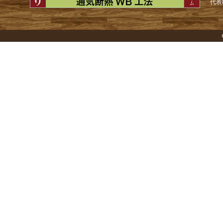
ゲ
代表
ー
シ
ョ
ン