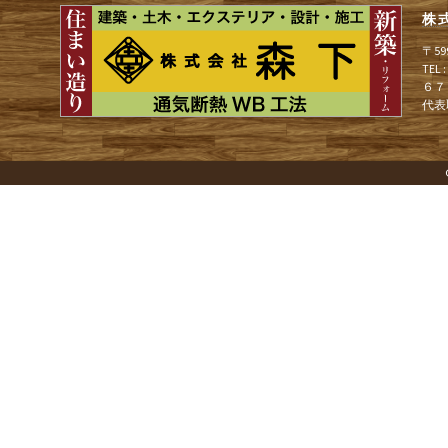
ョ
株
〒5
ン
TEL
６７
代表