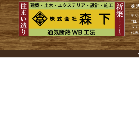
ョ
株
〒5
ン
TEL
６７
代表