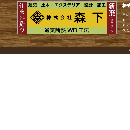
ビ
株
〒5
ゲ
TEL
６７
代表
ー
シ
ョ
ン