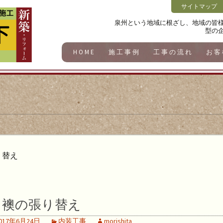
サイトマップ
泉州という地域に根ざし、地域の皆
型の
HOME
施工事例
工事の流れ
お客
り替え
襖の張り替え
017年6月24日
内装工事
morishita