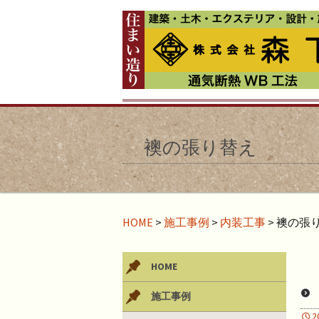
襖の張り替え
HOME
>
施工事例
>
内装工事
>
襖の張
HOME
施工事例
2