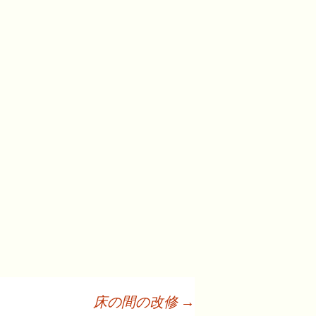
床の間の改修
→