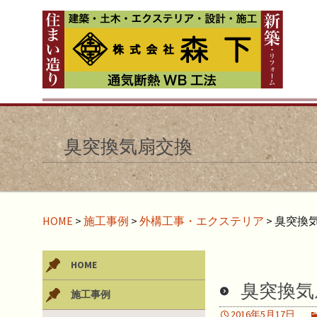
臭突換気扇交換
HOME
>
施工事例
>
外構工事・エクステリア
>
臭突換
HOME
臭突換気
施工事例
2016年5月17日