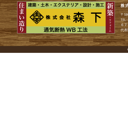
ゲ
株
〒5
TEL
ー
６７
代表
シ
ョ
ン