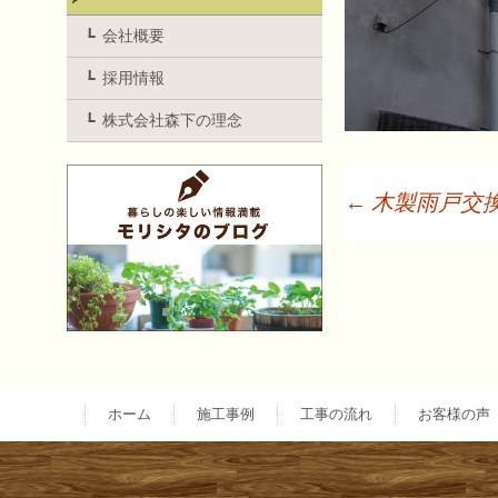
会社概要
採用情報
株式会社森下の理念
←
木製雨戸交
投
稿
ナ
ホーム
施工事例
工事の流れ
お客様の声
ビ