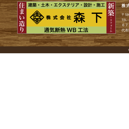
株
ゲ
〒5
TEL
６７
ー
代表
シ
ョ
ン