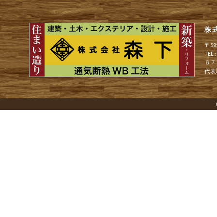
ナ
株
ビ
〒5
TEL
６７
ゲ
代表
ー
シ
ョ
ン