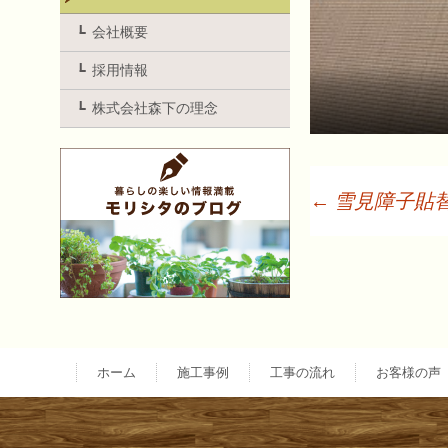
会社概要
採用情報
株式会社森下の理念
←
雪見障子貼
投
稿
ナ
ホーム
施工事例
工事の流れ
お客様の声
ビ