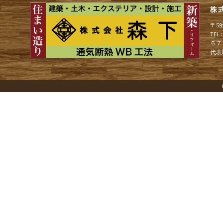
株
ゲ
〒5
TEL
６７
ー
代表
シ
ョ
ン