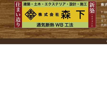
ョ
株
〒5
ン
TEL
６７
代表