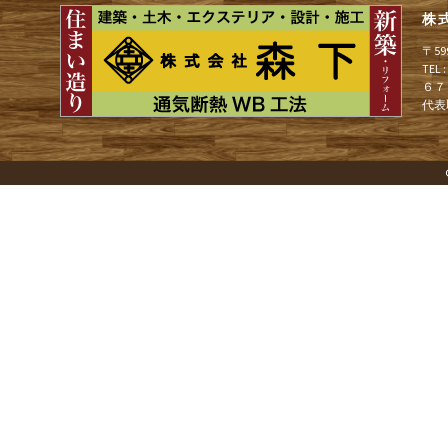
株
ー
〒5
TEL
６７
シ
代表
ョ
ン