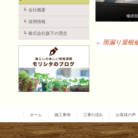
会社概要
修繕
採用情報
株式会社森下の理念
←
雨漏り屋根
投
稿
ナ
ビ
ホーム
施工事例
工事の流れ
お客様の声
ゲ