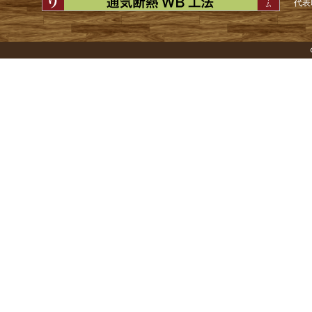
ゲ
代表
ー
シ
ョ
ン