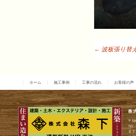
←
波板張り替
投
稿
ホーム
施工事例
工事の流れ
お客様の声
ナ
株
ビ
〒5
TEL
６７