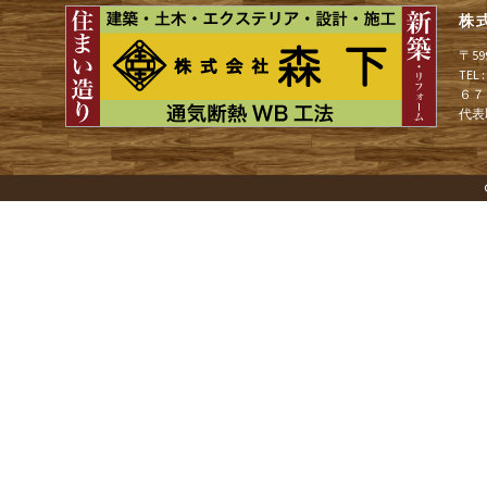
株
ゲ
〒5
TEL
６７
ー
代表
シ
ョ
ン