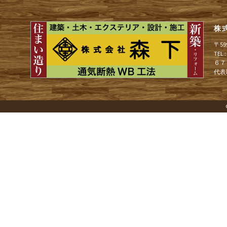
ナ
株
ビ
〒5
TEL
６７
ゲ
代表
ー
シ
ョ
ン