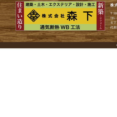
株
ゲ
〒5
TEL
６７
ー
代表
シ
ョ
ン