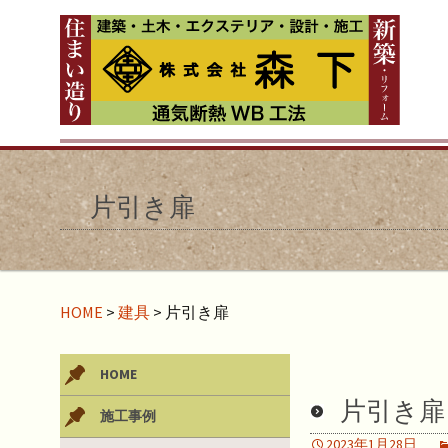
片引き扉
HOME
>
建具
>
片引き扉
HOME
片引き扉
施工事例
2023年1月28日