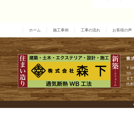
投
稿
ホーム
施工事例
工事の流れ
お客様の声
ナ
株
ビ
〒5
TEL
６７
ゲ
代表
ー
シ