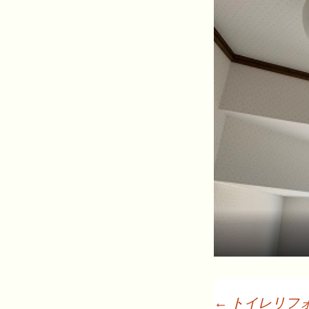
←
トイレリフ