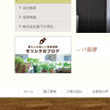
会社概要
採用情報
株式会社森下の理念
←
CF貼替
投
稿
ナ
ホーム
施工事例
工事の流れ
お客様の声
ビ