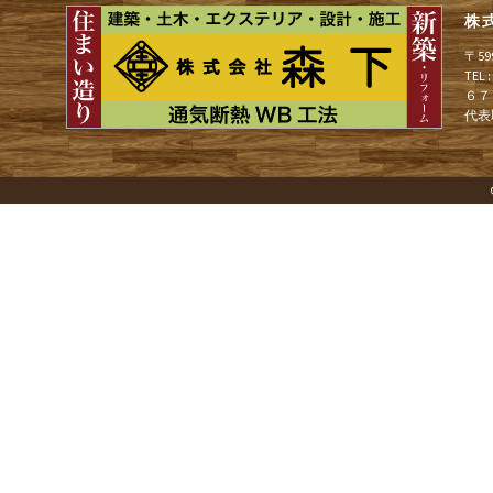
株
ゲ
〒5
TEL
６７
ー
代表
シ
ョ
ン