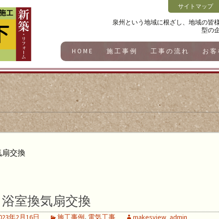
サイトマップ
泉州という地域に根ざし、地域の皆
型の
HOME
施工事例
工事の流れ
お客
気扇交換
浴室換気扇交換
023年2月16日
施工事例
,
電気工事
makesview_admin