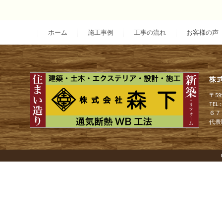
投
稿
ホーム
施工事例
工事の流れ
お客様の声
ナ
株
ビ
〒5
TEL
６７
ゲ
代表
ー
シ
ョ