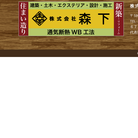
株
ゲ
〒5
TEL
６７
ー
代表
シ
ョ
ン