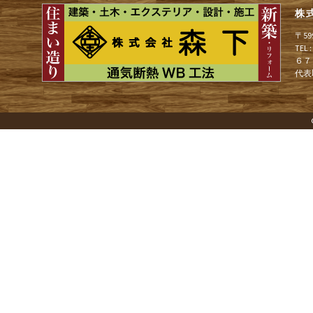
ョ
株
〒5
TEL
ン
６７
代表