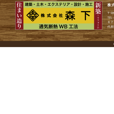
ョ
株
〒5
ン
TEL
６７
代表