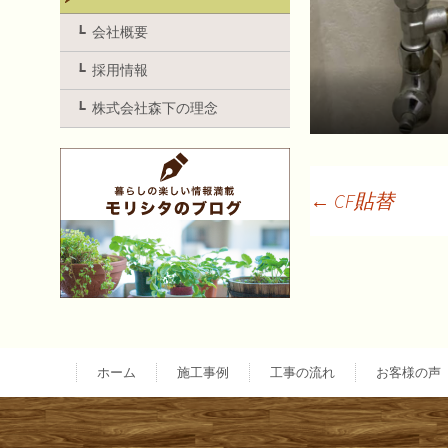
会社概要
採用情報
株式会社森下の理念
←
CF貼替
投
稿
ナ
ホーム
施工事例
工事の流れ
お客様の声
ビ