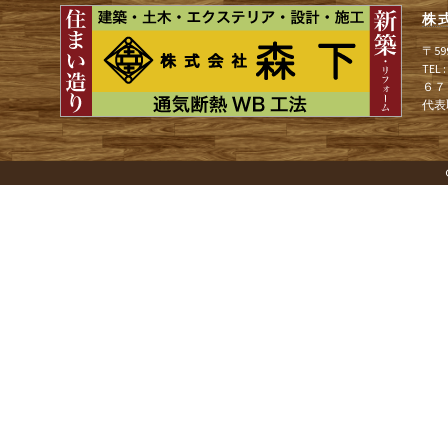
株
ゲ
〒5
TEL
６７
ー
代表
シ
ョ
ン