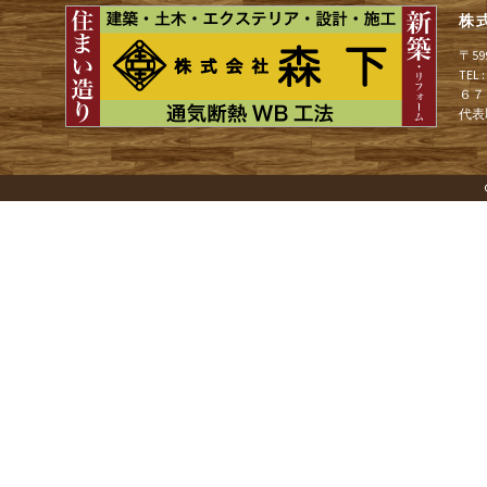
ビ
株
〒5
ゲ
TEL
６７
代表
ー
シ
ョ
ン