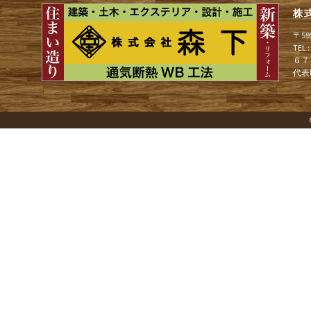
ョ
株
〒5
ン
TEL
６７
代表