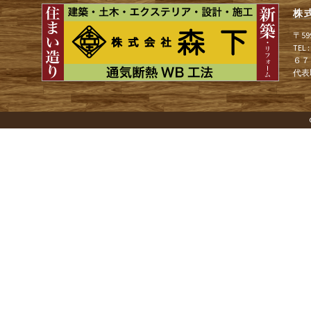
株
ゲ
〒5
TEL
６７
ー
代表
シ
ョ
ン