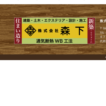
ナ
株
ビ
〒5
TEL
６７
ゲ
代表
ー
シ
ョ
ン