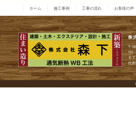
稿
ホーム
施工事例
工事の流れ
お客様の声
ナ
株
ビ
〒5
TEL
６７
ゲ
代表
ー
シ
ョ