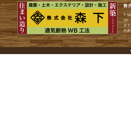
ョ
株
〒5
ン
TEL
６７
代表