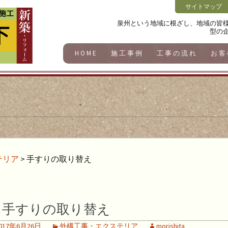
サイトマップ
泉州という地域に根ざし、地域の皆
型の
HOME
施工事例
工事の流れ
お客
テリア
>
手すりの取り替え
手すりの取り替え
017年6月26日
外構工事・エクステリア
morishita