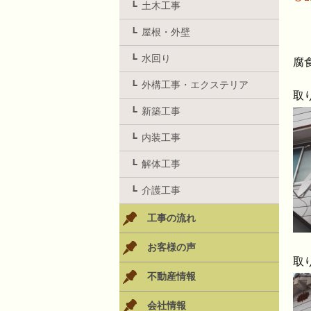
土木工事
屋根・外壁
水回り
腐
外構工事・エクステリア
取
新築工事
内装工事
解体工事
介護工事
工事の流れ
お客様の声
取
不動産情報
会社情報