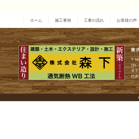
投
稿
ホーム
施工事例
工事の流れ
お客様の声
ナ
株
ビ
〒5
TEL
６７
ゲ
代表
ー
シ
ョ