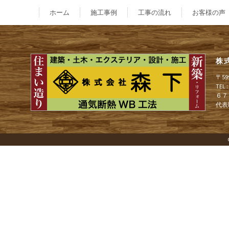
稿
ホーム
施工事例
工事の流れ
お客様の声
ナ
株
ビ
〒5
TEL
６７
ゲ
代表
ー
シ
ョ