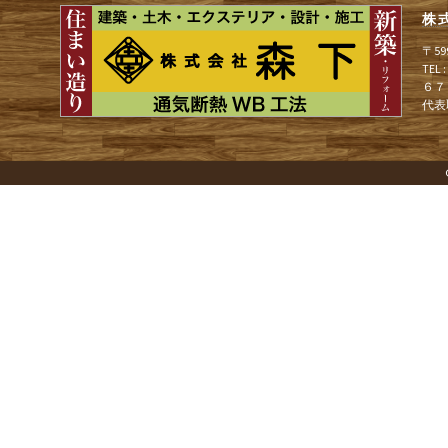
株
ゲ
〒5
TEL
６７
ー
代表
シ
ョ
ン