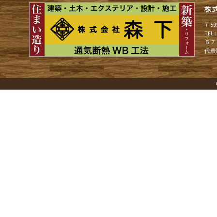
ョ
株
〒5
ン
TEL
６７
代表