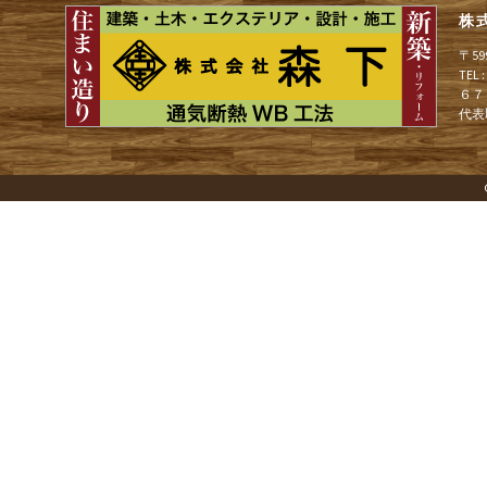
株
ゲ
〒5
TEL
６７
ー
代表
シ
ョ
ン